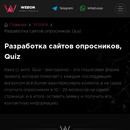
Telegram
WhatsApp
Услуги
Главная
Разработка сайтов опросников, Quiz
Разработка сайтов опросников,
Quiz
Квиз (с англ. Quiz - викторина) - это пошаговая форма
захвата, которая помогает с каждым последующим
вопросом всё более заинтересовать клиента, а не сразу
спугнуть опросником в 10 - 20 вопросов на одной
странице, и в итоге, оставить заявку и получить его
контактную информацию.