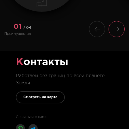
01
/ 04
Преимущества
К
онтакты
Работаем без границ по всей планете
Земля
Смотреть на карте
Связаться с нами: