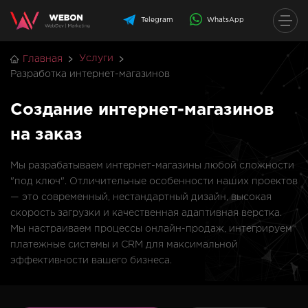
Telegram
WhatsApp
Услуги
Главная
Разработка интернет-магазинов
Создание интернет-магазинов
на заказ
Мы разрабатываем интернет-магазины любой сложности
"под ключ". Отличительные особенности наших проектов
— это современный, нестандартный дизайн, высокая
скорость загрузки и качественная адаптивная верстка.
Мы настраиваем процессы онлайн-продаж, интегрируем
платежные системы и CRM для максимальной
эффективности вашего бизнеса.