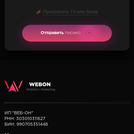
Прикрепить ТЗ или бриф
Отправить
письмо
ИП "ВЕБ-ОН"
РНН: 303010311627
БИН: 990705351448