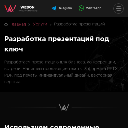
Telegram
WhatsApp
Услуги
Разработка презентаций
Главная
Разработка презентаций под
ключ
Разработаем презентацию для бизнеса, конференции,
встречи. Напишем продающие тексты, 3 формата PPTX,
PDF, под печать, индивидуальный дизайн, векторная
верстка.
Используем современные